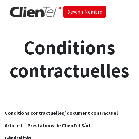
Devenir Membre
Accueil
Les 
Conditions
contractuelles
Conditions contractuelles/ document contractuel
Article 1 – Prestations de ClienTel Sàrl
Généralités