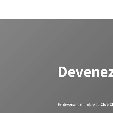
Accueil
Les Avantages
Offre Salt
Offre Sun
Devenez
En devenant membre du
Club C