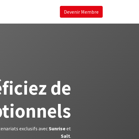
Devenir Membre
iciez de
ptionnels
enariats exclusifs avec
Sunrise
et
Salt
.