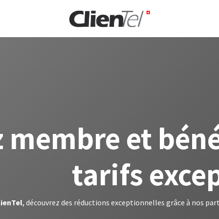
rise
 membre et bénéf
tarifs exce
lienTel
, découvrez des réductions exceptionnelles grâce à nos part