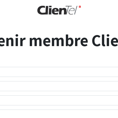
rise
enir membre Clie