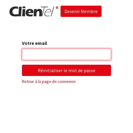
Devenir Membre
Accueil
Les 
Votre email
Réinitialiser le mot de passe
Retour à la page de connexion