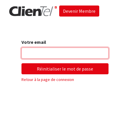
Devenir Membre
Accueil
Les 
Votre email
Réinitialiser le mot de passe
Retour à la page de connexion