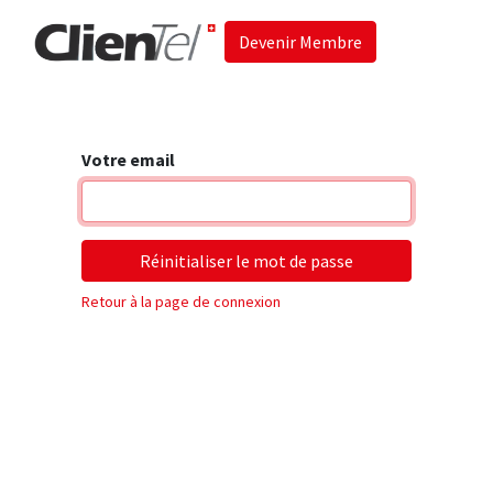
Devenir Membre
Accueil
Les 
Votre email
Réinitialiser le mot de passe
Retour à la page de connexion