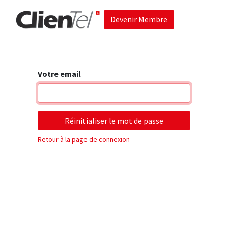
Devenir Membre
Accueil
Les 
Votre email
Réinitialiser le mot de passe
Retour à la page de connexion