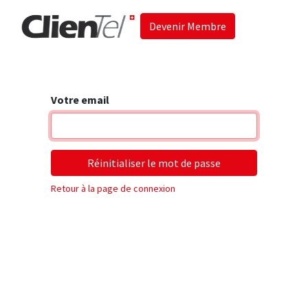
Devenir Membre
Accueil
Les 
Votre email
Réinitialiser le mot de passe
Retour à la page de connexion