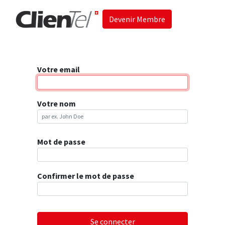
Devenir Membre
Accueil
Les 
Votre email
Votre nom
Mot de passe
Confirmer le mot de passe
Se connecter