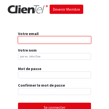
Devenir Membre
Accueil
Les 
Votre email
Votre nom
Mot de passe
Confirmer le mot de passe
Se connecter