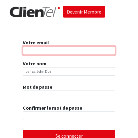
Devenir Membre
Accueil
Les 
Votre email
Votre nom
Mot de passe
Confirmer le mot de passe
Se connecter