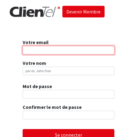
Devenir Membre
Accueil
Les 
Votre email
Votre nom
Mot de passe
Confirmer le mot de passe
Se connecter