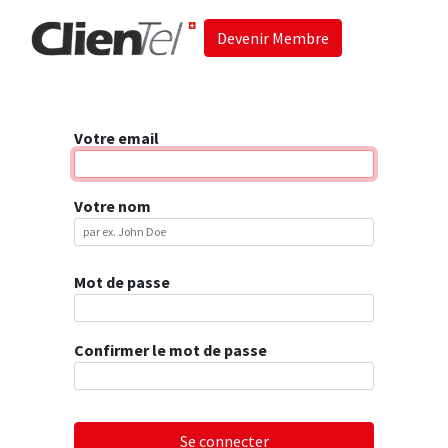
Devenir Membre
Accueil
Les 
Votre email
Votre nom
Mot de passe
Confirmer le mot de passe
Se connecter