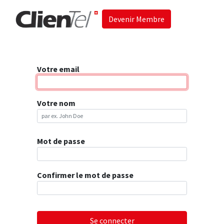
Devenir Membre
Accueil
Les 
Votre email
Votre nom
Mot de passe
Confirmer le mot de passe
Se connecter