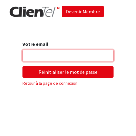
Devenir Membre
Accueil
Les 
Votre email
Réinitialiser le mot de passe
Retour à la page de connexion