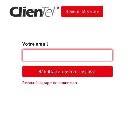
Devenir Membre
Accueil
Les 
Votre email
Réinitialiser le mot de passe
Retour à la page de connexion