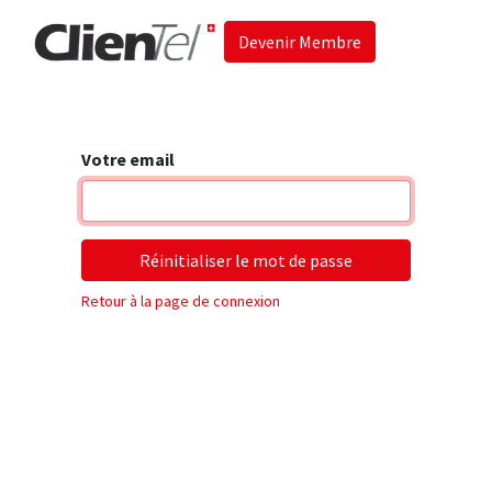
Devenir Membre
Accueil
Les 
Votre email
Réinitialiser le mot de passe
Retour à la page de connexion