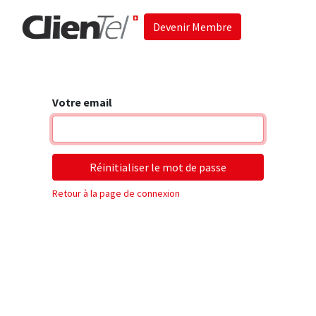
Devenir Membre
Accueil
Les 
Votre email
Réinitialiser le mot de passe
Retour à la page de connexion