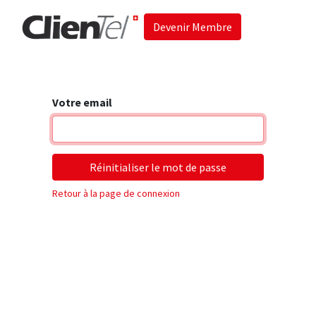
Devenir Membre
Accueil
Les 
Votre email
Réinitialiser le mot de passe
Retour à la page de connexion