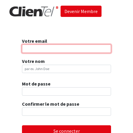
Devenir Membre
Accueil
Les 
Votre email
Votre nom
Mot de passe
Confirmer le mot de passe
Se connecter