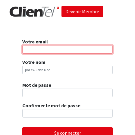
Devenir Membre
Accueil
Les 
Votre email
Votre nom
Mot de passe
Confirmer le mot de passe
Se connecter