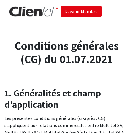
Devenir Membre
Accueil
Les 
Conditions générales
(CG) du 01.07.2021
1. Généralités et champ
d’application
Les présentes conditions générales (ci-après : CG)
s’appliquent aux relations commerciales entre Multitel SA,
Multitel Rolle Sàrl, Multitel Genève Sàrl et/ou Privatel SA (ci-